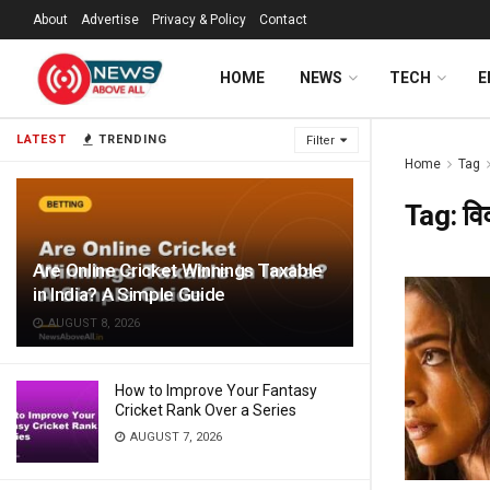
About
Advertise
Privacy & Policy
Contact
HOME
NEWS
TECH
E
LATEST
TRENDING
Filter
Home
Tag
Tag:
वि
Are Online Cricket Winnings Taxable
in India? A Simple Guide
AUGUST 8, 2026
How to Improve Your Fantasy
Cricket Rank Over a Series
AUGUST 7, 2026